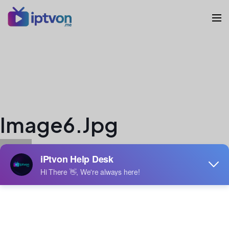
Image6.jpg
veron
Author